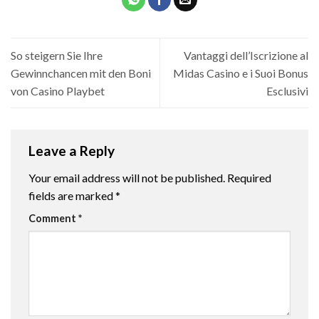
So steigern Sie Ihre
Vantaggi dell’Iscrizione al
Gewinnchancen mit den Boni
Midas Casino e i Suoi Bonus
von Casino Playbet
Esclusivi
Leave a Reply
Your email address will not be published.
Required
fields are marked
*
Comment
*