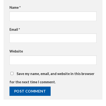
Name
*
Email
*
Website
Save my name, email, and website in this browser
for the next time I comment.