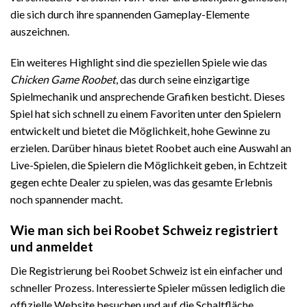
die sich durch ihre spannenden Gameplay-Elemente
auszeichnen.
Ein weiteres Highlight sind die speziellen Spiele wie das
Chicken Game Roobet
, das durch seine einzigartige
Spielmechanik und ansprechende Grafiken besticht. Dieses
Spiel hat sich schnell zu einem Favoriten unter den Spielern
entwickelt und bietet die Möglichkeit, hohe Gewinne zu
erzielen. Darüber hinaus bietet Roobet auch eine Auswahl an
Live-Spielen, die Spielern die Möglichkeit geben, in Echtzeit
gegen echte Dealer zu spielen, was das gesamte Erlebnis
noch spannender macht.
Wie man sich bei Roobet Schweiz registriert
und anmeldet
Die Registrierung bei Roobet Schweiz ist ein einfacher und
schneller Prozess. Interessierte Spieler müssen lediglich die
offizielle Website besuchen und auf die Schaltfläche