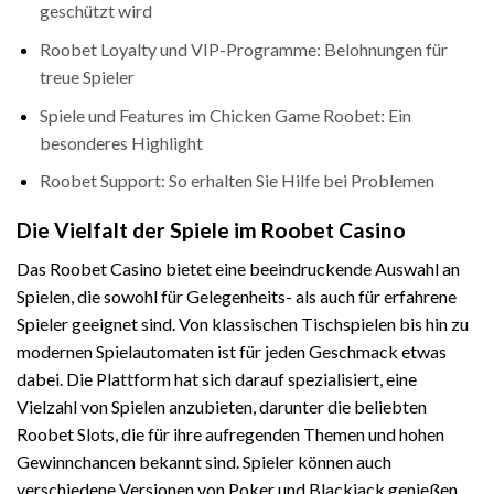
geschützt wird
Roobet Loyalty und VIP-Programme: Belohnungen für
treue Spieler
Spiele und Features im Chicken Game Roobet: Ein
besonderes Highlight
Roobet Support: So erhalten Sie Hilfe bei Problemen
Die Vielfalt der Spiele im Roobet Casino
Das Roobet Casino bietet eine beeindruckende Auswahl an
Spielen, die sowohl für Gelegenheits- als auch für erfahrene
Spieler geeignet sind. Von klassischen Tischspielen bis hin zu
modernen Spielautomaten ist für jeden Geschmack etwas
dabei. Die Plattform hat sich darauf spezialisiert, eine
Vielzahl von Spielen anzubieten, darunter die beliebten
Roobet Slots, die für ihre aufregenden Themen und hohen
Gewinnchancen bekannt sind. Spieler können auch
verschiedene Versionen von Poker und Blackjack genießen,