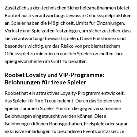
Zusätzlich zu den technischen Sicherheitsmaßnahmen bietet
Roobet auch verantwortungsbewusste Glücksspielpraktiken
an. Spieler haben die Möglichkeit, Limits für Einzahlungen,
Verluste und Spielzeiten festzulegen, um sicherzustellen, dass
sie verantwortungsbewusst spielen. Diese Funktionen sind
besonders wichtig, um das Risiko von problematischem
Glücksspiel zu minimieren und den Spielern zu helfen, ihre
Spielgewohnheiten im Griff zu behalten.
Roobet Loyalty und VIP-Programme:
Belohnungen für treue Spieler
Roobet hat ein attraktives Loyalty-Programm entwickelt,
das Spieler für ihre Treue belohnt. Durch das Spielen von
Spielen sammeln Spieler Punkte, die gegen verschiedene
Belohnungen eingetauscht werden können. Diese
Belohnungen können Bonusguthaben, Freispiele oder sogar
exklusive Einladungen zu besonderen Events umfassen. Je