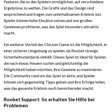
Features, die es den Spielern ermöglichen, auf verschiedene
Ergebnisse zu wetten. Die Grafik und das Design sind
ansprechend und tragen zum unterhaltsamen Erlebnis bei.
Spieler können hohe Einsätze setzen und von großen
Gewinnen profitieren, was das Spiel besonders attraktiv
macht.
Ein weiterer Vorteil des Chicken Game ist die Möglichkeit, in
einer sicheren Umgebung zu spielen, da Roobet strenge
Sicherheitsstandards einhält. Dieses Spiel ist ideal für Spieler,
die nach etwas Neuem suchen und gleichzeitig die
Möglichkeit haben möchten, ihre Gewinne zu maximieren.
Die Community rund um das Spiel ist aktiv, und Spieler
können sich gegenseitig Tipps geben und ihre Erfolge teilen,
was das gesamte Erlebnis noch bereichernder macht.
Roobet Support: So erhalten Sie Hilfe bei
Problemen