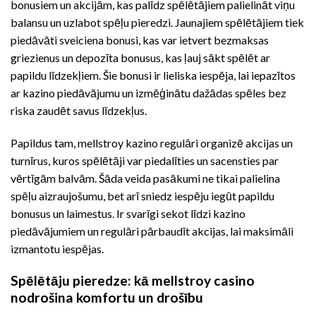
bonusiem un akcijām, kas palīdz spēlētājiem palielināt viņu
balansu un uzlabot spēļu pieredzi. Jaunajiem spēlētājiem tiek
piedāvāti sveiciena bonusi, kas var ietvert bezmaksas
griezienus un depozīta bonusus, kas ļauj sākt spēlēt ar
papildu līdzekļiem. Šie bonusi ir lieliska iespēja, lai iepazītos
ar kazino piedāvājumu un izmēģinātu dažādas spēles bez
riska zaudēt savus līdzekļus.
Papildus tam, mellstroy kazino regulāri organizē akcijas un
turnīrus, kuros spēlētāji var piedalīties un sacensties par
vērtīgām balvām. Šāda veida pasākumi ne tikai palielina
spēļu aizraujošumu, bet arī sniedz iespēju iegūt papildu
bonusus un laimestus. Ir svarīgi sekot līdzi kazino
piedāvājumiem un regulāri pārbaudīt akcijas, lai maksimāli
izmantotu iespējas.
Spēlētāju pieredze: kā mellstroy casino
nodrošina komfortu un drošību