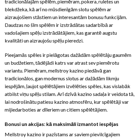
tradicionālajām spēlēm, piemēram, pokera, ruletes un
blekdžeka, kā arī no mūsdienīgām slotu spēlēm ar
aizraujošiem stāstiem un interesantām bonusu funkcijām.
Daudzas no šīm spēlēm ir izstrādātas sadarbībā ar
vadošajiem spēļu izstrādātājiem, kas garantē augstu
kvalitāti un aizraujošu spēļu pieredzi.
Pieejamās spēles ir pielāgotas dažādām spēlētāju gaumēm
un budžetiem, tādējādi katrs var atrast sev piemērotu
variantu. Piemēram, mellstroy kazino piedāvā gan
tradicionālos, gan modernus slotus ar dažādām likmju
iespējām, ļaujot spēlētājiem izvēlēties spēles, kas vislabāk
atbilst viņu spēļu stilam. Arī dzīvā kazino sadaļa ir veidota tā,
lai nodrošinātu patiesu kazino atmosfēru, kur spēlētāji var
mijiedarboties ar dīleriem un citiem spēlētājiem.
Bonusi un akcijas: kā maksimāli izmantot iespējas
Mellstroy kazino ir pazīstams ar saviem pievilcīgajiem