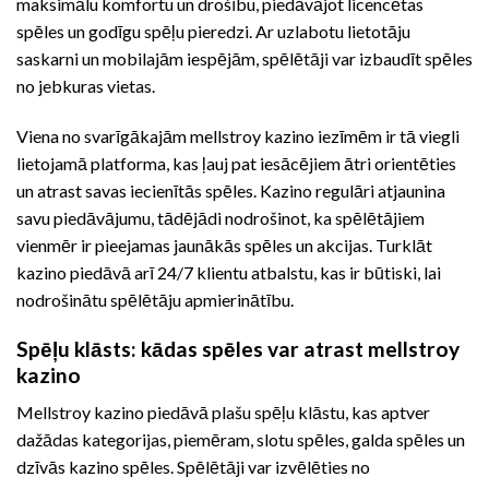
maksimālu komfortu un drošību, piedāvājot licencētas
spēles un godīgu spēļu pieredzi. Ar uzlabotu lietotāju
saskarni un mobilajām iespējām, spēlētāji var izbaudīt spēles
no jebkuras vietas.
Viena no svarīgākajām mellstroy kazino iezīmēm ir tā viegli
lietojamā platforma, kas ļauj pat iesācējiem ātri orientēties
un atrast savas iecienītās spēles. Kazino regulāri atjaunina
savu piedāvājumu, tādējādi nodrošinot, ka spēlētājiem
vienmēr ir pieejamas jaunākās spēles un akcijas. Turklāt
kazino piedāvā arī 24/7 klientu atbalstu, kas ir būtiski, lai
nodrošinātu spēlētāju apmierinātību.
Spēļu klāsts: kādas spēles var atrast mellstroy
kazino
Mellstroy kazino piedāvā plašu spēļu klāstu, kas aptver
dažādas kategorijas, piemēram, slotu spēles, galda spēles un
dzīvās kazino spēles. Spēlētāji var izvēlēties no