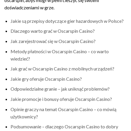
oscarspin, abyś mógł w pełni cieszyć się swoimi
doświadczeniami w grze.
Jakie są przepisy dotyczące gier hazardowych w Polsce?
Dlaczego warto grać w Oscarspin Casino?
Jak zarejestrować się w Oscarspin Casino?
Metody płatności w Oscarspin Casino – co warto
wiedzieć?
Jak grać w Oscarspin Casino z mobilnych urządzeń?
Jakie gry oferuje Oscarspin Casino?
Odpowiedzialne granie – jak uniknąć problemów?
Jakie promocje i bonusy oferuje Oscarspin Casino?
Opinie graczy na temat Oscarspin Casino – co mówią
użytkownicy?
Podsumowanie – dlaczego Oscarspin Casino to dobry