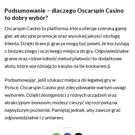
Podsumowanie – dlaczego Oscarspin Casino
to dobry wybór?
Oscarspin Casino to platforma, która oferuje szeroką gamę
gier, atrakcyjne promocje oraz wysokiej jakości obsługę
klienta. Dzięki licencji, gracze mogą być pewni, że korzystają
z bezpiecznego i uczciwego miejsca do gry. Odpowiedzialne
granie oraz różnorodność metod płatności to dodatkowe
atuty, które wyróżniają to kasyno na tle konkurencji.
Podsumowując, jeśli szukasz miejsca do legalnej gry w
Polsce, Oscarspin Casino jest zdecydowanie wartym uwagi
wyborem. Dzięki dostępności z różnych urządzeń oraz
atrakcyjnym bonusom, możesz cieszyć się rozrywką na
najwyższym poziomie. Pamiętaj jednak, aby zawsze grać
odpowiedzialnie i z umiarem.