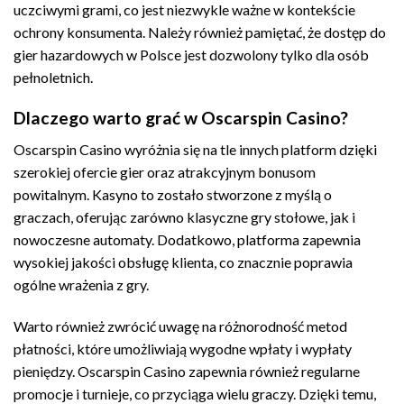
uczciwymi grami, co jest niezwykle ważne w kontekście
ochrony konsumenta. Należy również pamiętać, że dostęp do
gier hazardowych w Polsce jest dozwolony tylko dla osób
pełnoletnich.
Dlaczego warto grać w Oscarspin Casino?
Oscarspin Casino wyróżnia się na tle innych platform dzięki
szerokiej ofercie gier oraz atrakcyjnym bonusom
powitalnym. Kasyno to zostało stworzone z myślą o
graczach, oferując zarówno klasyczne gry stołowe, jak i
nowoczesne automaty. Dodatkowo, platforma zapewnia
wysokiej jakości obsługę klienta, co znacznie poprawia
ogólne wrażenia z gry.
Warto również zwrócić uwagę na różnorodność metod
płatności, które umożliwiają wygodne wpłaty i wypłaty
pieniędzy. Oscarspin Casino zapewnia również regularne
promocje i turnieje, co przyciąga wielu graczy. Dzięki temu,