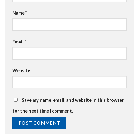
Name
*
Email
*
Website
Save my name, email, and website in this browser
for the next time I comment.