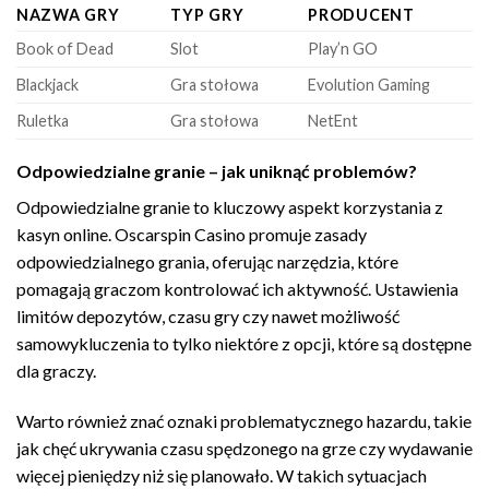
NAZWA GRY
TYP GRY
PRODUCENT
Book of Dead
Slot
Play’n GO
Blackjack
Gra stołowa
Evolution Gaming
Ruletka
Gra stołowa
NetEnt
Odpowiedzialne granie – jak uniknąć problemów?
Odpowiedzialne granie to kluczowy aspekt korzystania z
kasyn online. Oscarspin Casino promuje zasady
odpowiedzialnego grania, oferując narzędzia, które
pomagają graczom kontrolować ich aktywność. Ustawienia
limitów depozytów, czasu gry czy nawet możliwość
samowykluczenia to tylko niektóre z opcji, które są dostępne
dla graczy.
Warto również znać oznaki problematycznego hazardu, takie
jak chęć ukrywania czasu spędzonego na grze czy wydawanie
więcej pieniędzy niż się planowało. W takich sytuacjach