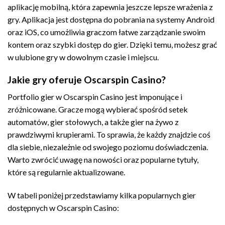
aplikację mobilną, która zapewnia jeszcze lepsze wrażenia z
gry. Aplikacja jest dostępna do pobrania na systemy Android
oraz iOS, co umożliwia graczom łatwe zarządzanie swoim
kontem oraz szybki dostęp do gier. Dzięki temu, możesz grać
w ulubione gry w dowolnym czasie i miejscu.
Jakie gry oferuje Oscarspin Casino?
Portfolio gier w Oscarspin Casino jest imponujące i
zróżnicowane. Gracze mogą wybierać spośród setek
automatów, gier stołowych, a także gier na żywo z
prawdziwymi krupierami. To sprawia, że każdy znajdzie coś
dla siebie, niezależnie od swojego poziomu doświadczenia.
Warto zwrócić uwagę na nowości oraz popularne tytuły,
które są regularnie aktualizowane.
W tabeli poniżej przedstawiamy kilka popularnych gier
dostępnych w Oscarspin Casino: