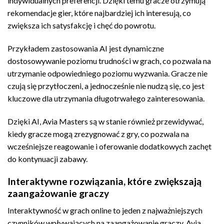
indywidualnych preferencji. Dzięki temu gracze otrzymują
rekomendacje gier, które najbardziej ich interesują, co
zwiększa ich satysfakcję i chęć do powrotu.
Przykładem zastosowania AI jest dynamiczne
dostosowywanie poziomu trudności w grach, co pozwala na
utrzymanie odpowiedniego poziomu wyzwania. Gracze nie
czują się przytłoczeni, a jednocześnie nie nudzą się, co jest
kluczowe dla utrzymania długotrwałego zainteresowania.
Dzięki AI, Avia Masters są w stanie również przewidywać,
kiedy gracze mogą zrezygnować z gry, co pozwala na
wcześniejsze reagowanie i oferowanie dodatkowych zachęt
do kontynuacji zabawy.
Interaktywne rozwiązania, które zwiększają
zaangażowanie graczy
Interaktywność w grach online to jeden z najważniejszych
czynników wpływających na zaangażowanie graczy. Avia