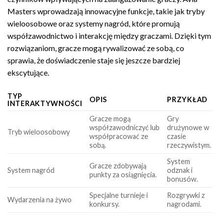
Masters wprowadzają innowacyjne funkcje, takie jak tryby
wieloosobowe oraz systemy nagród, które promują
współzawodnictwo i interakcję między graczami. Dzięki tym
rozwiązaniom, gracze mogą rywalizować ze sobą, co
sprawia, że doświadczenie staje się jeszcze bardziej
ekscytujące.
TYP
OPIS
PRZYKŁAD
INTERAKTYWNOŚCI
Gracze mogą
Gry
współzawodniczyć lub
drużynowe w
Tryb wieloosobowy
współpracować ze
czasie
sobą.
rzeczywistym.
System
Gracze zdobywają
System nagród
odznak i
punkty za osiągnięcia.
bonusów.
Specjalne turnieje i
Rozgrywki z
Wydarzenia na żywo
konkursy.
nagrodami.