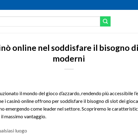
inò online nel soddisfare il bisogno di
moderni
oluzionato il mondo del gioco d’azzardo, rendendo più accessibile l’e
he i casinò online offrono per soddisfare il bisogno di slot dei gi
no emergendo come leader nel settore. Scopriremo le caratteristi
e il massimo vantaggio.
ualsiasi luogo