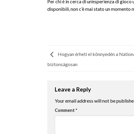
Per chi è in cerca di un’esperienza di gioco 
disponibili, non c’è mai stato un momento mi
Hogyan érheti el könnyedén a National
biztonságosan
Leave a Reply
Your email address will not be publishe
Comment
*