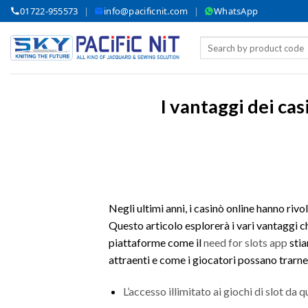
Skip
01722-955573
|
info@pacificnit.com
|
WhatsApp
to
content
Search
for:
I vantaggi dei cas
Negli ultimi anni, i casinò online hanno riv
Questo articolo esplorerà i vari vantaggi c
piattaforme come il
need for slots app
stia
attraenti e come i giocatori possano trarn
L’accesso illimitato ai giochi di slot da q