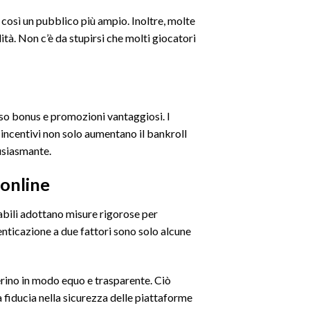
 così un pubblico più ampio. Inoltre, molte
tà. Non c’è da stupirsi che molti giocatori
erso bonus e promozioni vantaggiosi. I
incentivi non solo aumentano il bankroll
tusiasmante.
 online
tabili adottano misure rigorose per
tenticazione a due fattori sono solo alcune
perino in modo equo e trasparente. Ciò
a fiducia nella sicurezza delle piattaforme