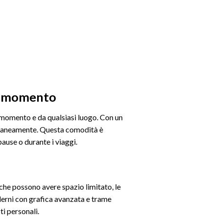
asi momento
si momento e da qualsiasi luogo. Con un
ntaneamente. Questa comodità è
ause o durante i viaggi.
 che possono avere spazio limitato, le
oderni con grafica avanzata e trame
ti personali.