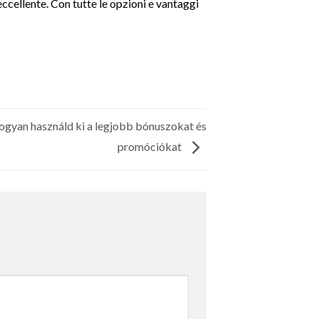
eccellente. Con tutte le opzioni e vantaggi
ogyan használd ki a legjobb bónuszokat és
promóciókat