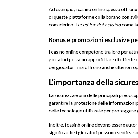
Ad esempio, i casinò online spesso offrono 
di queste piattaforme collaborano con svilup
considerino il
need for slots casino
come la 
Bonus e promozioni esclusive per
I casinò online competono tra loro per attr
giocatori possono approfittare di offerte 
dei giocatori, ma offrono anche ulteriori o
L’importanza della sicure
La sicurezza è una delle principali preoccu
garantire la protezione delle informazioni pe
delle tecnologie utilizzate per proteggere g
Inoltre, i casinò online devono essere auto
significa che i giocatori possono sentirsi s