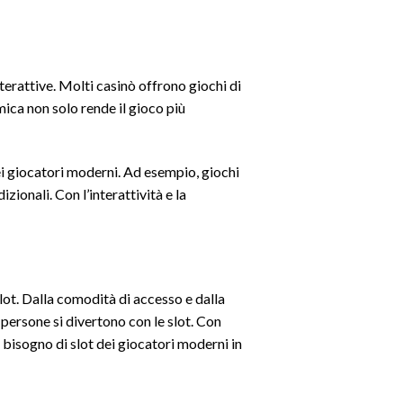
terattive. Molti casinò offrono giochi di
mica non solo rende il gioco più
i giocatori moderni. Ad esempio, giochi
ionali. Con l’interattività e la
 slot. Dalla comodità di accesso e dalla
 persone si divertono con le slot. Con
l bisogno di slot dei giocatori moderni in