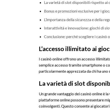
La varietà di slot disponibili rispetto ai 
Bonus e promozioni esclusive per i gioc
L’importanza della sicurezza e della re
Interattività e innovazione: giochi di sl
Conclusione: perché scegliere i casinò on
L’accesso illimitato ai gio
I casinò online offrono un accesso illimitat
semplice accesso tramite smartphone o co
particolarmente apprezzata da chi ha uno st
La varietà di slot disponib
Un grande vantaggio dei casinò online è la v
piattaforme online possono presentare miglia
coinvolgenti. Questo consente ai giocatori d