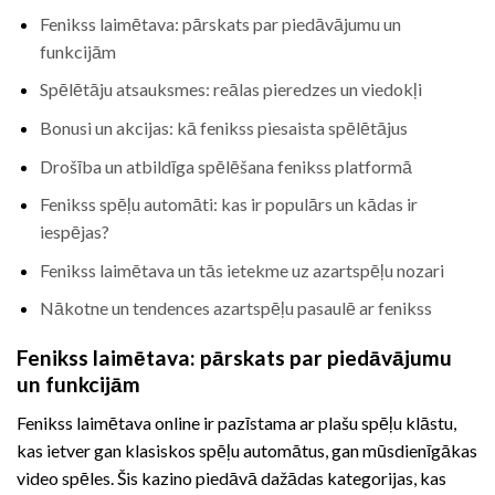
Fenikss laimētava: pārskats par piedāvājumu un
funkcijām
Spēlētāju atsauksmes: reālas pieredzes un viedokļi
Bonusi un akcijas: kā fenikss piesaista spēlētājus
Drošība un atbildīga spēlēšana fenikss platformā
Fenikss spēļu automāti: kas ir populārs un kādas ir
iespējas?
Fenikss laimētava un tās ietekme uz azartspēļu nozari
Nākotne un tendences azartspēļu pasaulē ar fenikss
Fenikss laimētava: pārskats par piedāvājumu
un funkcijām
Fenikss laimētava online ir pazīstama ar plašu spēļu klāstu,
kas ietver gan klasiskos spēļu automātus, gan mūsdienīgākas
video spēles. Šis kazino piedāvā dažādas kategorijas, kas