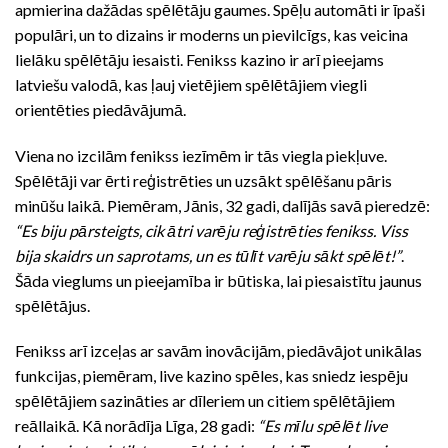
apmierina dažādas spēlētāju gaumes. Spēļu automāti ir īpaši
populāri, un to dizains ir moderns un pievilcīgs, kas veicina
lielāku spēlētāju iesaisti. Fenikss kazino ir arī pieejams
latviešu valodā, kas ļauj vietējiem spēlētājiem viegli
orientēties piedāvājumā.
Viena no izcilām fenikss iezīmēm ir tās viegla piekļuve.
Spēlētāji var ērti reģistrēties un uzsākt spēlēšanu pāris
minūšu laikā. Piemēram, Jānis, 32 gadi, dalījās savā pieredzē:
“Es biju pārsteigts, cik ātri varēju reģistrēties fenikss. Viss
bija skaidrs un saprotams, un es tūlīt varēju sākt spēlēt!”
.
Šāda vieglums un pieejamība ir būtiska, lai piesaistītu jaunus
spēlētājus.
Fenikss arī izceļas ar savām inovācijām, piedāvājot unikālas
funkcijas, piemēram, live kazino spēles, kas sniedz iespēju
spēlētājiem sazināties ar dīleriem un citiem spēlētājiem
reāllaikā. Kā norādīja Līga, 28 gadi:
“Es mīlu spēlēt live