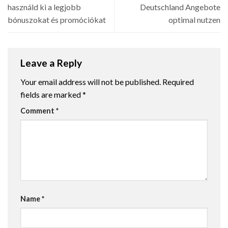
használd ki a legjobb
Deutschland Angebote
bónuszokat és promóciókat
optimal nutzen
Leave a Reply
Your email address will not be published.
Required
fields are marked
*
Comment
*
Name
*