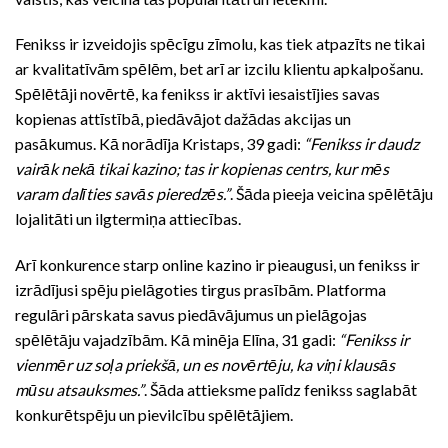
Fenikss ir izveidojis spēcīgu zīmolu, kas tiek atpazīts ne tikai
ar kvalitatīvām spēlēm, bet arī ar izcilu klientu apkalpošanu.
Spēlētāji novērtē, ka fenikss ir aktīvi iesaistījies savas
kopienas attīstībā, piedāvājot dažādas akcijas un
pasākumus. Kā norādīja Kristaps, 39 gadi:
“Fenikss ir daudz
vairāk nekā tikai kazino; tas ir kopienas centrs, kur mēs
varam dalīties savās pieredzēs.”
. Šāda pieeja veicina spēlētāju
lojalitāti un ilgtermiņa attiecības.
Arī konkurence starp online kazino ir pieaugusi, un fenikss ir
izrādījusi spēju pielāgoties tirgus prasībām. Platforma
regulāri pārskata savus piedāvājumus un pielāgojas
spēlētāju vajadzībām. Kā minēja Elīna, 31 gadi:
“Fenikss ir
vienmēr uz soļa priekšā, un es novērtēju, ka viņi klausās
mūsu atsauksmes.”
. Šāda attieksme palīdz fenikss saglabāt
konkurētspēju un pievilcību spēlētājiem.