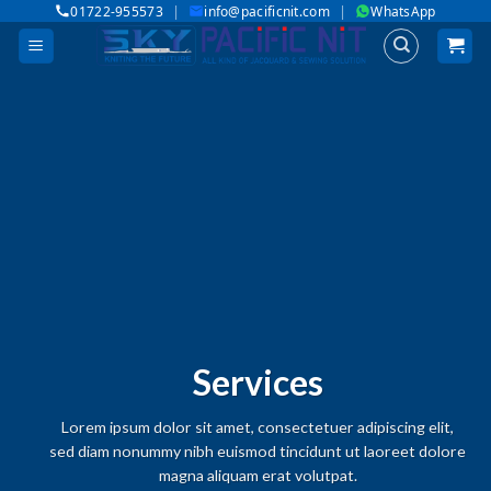
|
|
01722-955573
info@pacificnit.com
WhatsApp
Skip
to
content
Services
Lorem ipsum dolor sit amet, consectetuer adipiscing elit,
sed diam nonummy nibh euismod tincidunt ut laoreet dolore
magna aliquam erat volutpat.